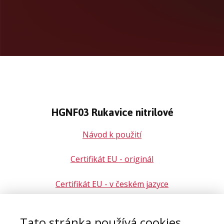
HGNF03 Rukavice nitrilové
Návod k použití
Certifikát EU - originál
Certifikát EU - v českém jazyce
ES Prohlášení o shodě - originál
Tato stránka používá cookies